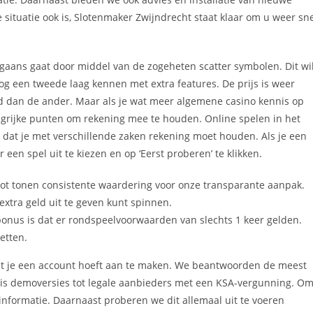
ituatie ook is, Slotenmaker Zwijndrecht staat klaar om u weer sn
orgaans gaat door middel van de zogeheten scatter symbolen. Dit wi
g een tweede laag kennen met extra features. De prijs is weer
d dan de ander. Maar als je wat meer algemene casino kennis op
grijke punten om rekening mee te houden. Online spelen in het
 dat je met verschillende zaken rekening moet houden. Als je een
r een spel uit te kiezen en op ‘Eerst proberen’ te klikken.
lot tonen consistente waardering voor onze transparante aanpak.
extra geld uit te geven kunt spinnen.
onus is dat er rondspeelvoorwaarden van slechts 1 keer gelden.
etten.
dat je een account hoeft aan te maken. We beantwoorden de meest
atis demoversies tot legale aanbieders met een KSA-vergunning. O
informatie. Daarnaast proberen we dit allemaal uit te voeren