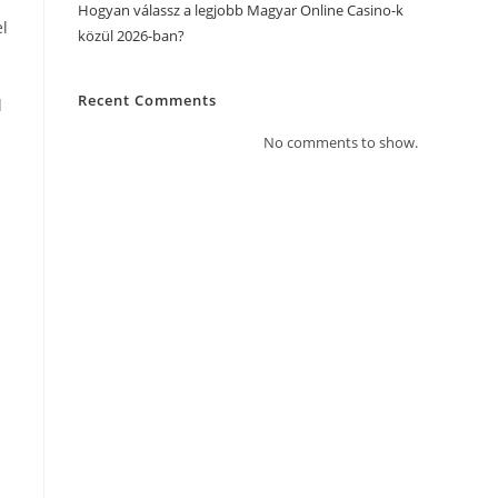
Hogyan válassz a legjobb Magyar Online Casino-k
el
közül 2026-ban?
Recent Comments
l
No comments to show.
m