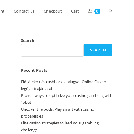
unt
Contact us
Checkout
Cart
0
Search
SEARCH
Recent Posts
Élő játékok és cashback: a Magyar Online Casino
legújabb ajánlatai
Proven ways to optimize your casino gambling with
1xbet
Uncover the odds: Play smart with casino
probabilities
Elite casino strategies to lead your gambling
challenge