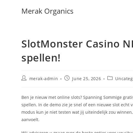
Merak Organics
SlotMonster Casino N
spellen!
merak-admin
June 25, 2026
Uncateg
Ben je nieuw met online slots? Spanning Sommige gratis
spellen. In de demo zie je snel of een nieuwe slot echt
modus kun je niet testen wat jij uiteindelijk zou winne
aanvoelt.
Wij adviseren u graag over de beste opties voor uw situ