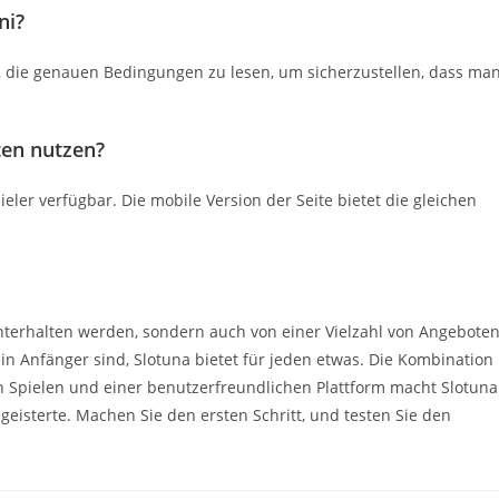
ni?
tig, die genauen Bedingungen zu lesen, um sicherzustellen, dass ma
ten nutzen?
eler verfügbar. Die mobile Version der Seite bietet die gleichen
unterhalten werden, sondern auch von einer Vielzahl von Angebote
ein Anfänger sind, Slotuna bietet für jeden etwas. Die Kombination
 Spielen und einer benutzerfreundlichen Plattform macht Slotuna
eisterte. Machen Sie den ersten Schritt, und testen Sie den