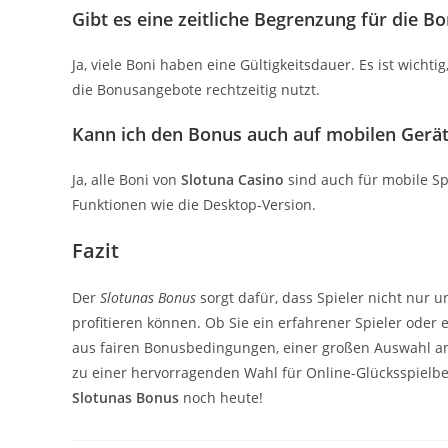
Gibt es eine zeitliche Begrenzung für die Bo
Ja, viele Boni haben eine Gültigkeitsdauer. Es ist wich
die Bonusangebote rechtzeitig nutzt.
Kann ich den Bonus auch auf mobilen Gerä
Ja, alle Boni von
Slotuna Casino
sind auch für mobile Spi
Funktionen wie die Desktop-Version.
Fazit
Der
Slotunas Bonus
sorgt dafür, dass Spieler nicht nur 
profitieren können. Ob Sie ein erfahrener Spieler oder 
aus fairen Bonusbedingungen, einer großen Auswahl an
zu einer hervorragenden Wahl für Online-Glücksspielbeg
Slotunas Bonus
noch heute!