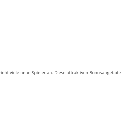
ieht viele neue Spieler an. Diese attraktiven Bonusangebote