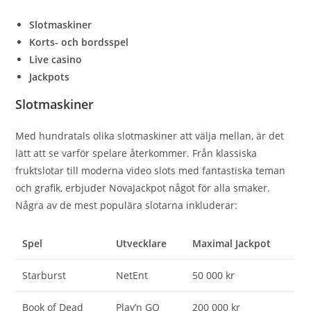
Slotmaskiner
Korts- och bordsspel
Live casino
Jackpots
Slotmaskiner
Med hundratals olika slotmaskiner att välja mellan, är det
lätt att se varför spelare återkommer. Från klassiska
fruktslotar till moderna video slots med fantastiska teman
och grafik, erbjuder NovaJackpot något för alla smaker.
Några av de mest populära slotarna inkluderar:
Spel
Utvecklare
Maximal Jackpot
Starburst
NetEnt
50 000 kr
Book of Dead
Play’n GO
200 000 kr