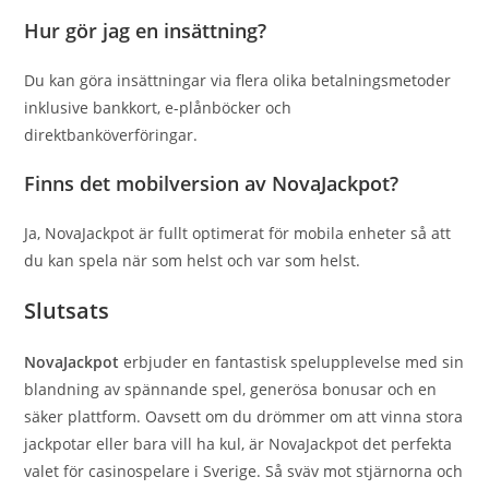
Hur gör jag en insättning?
Du kan göra insättningar via flera olika betalningsmetoder
inklusive bankkort, e-plånböcker och
direktbanköverföringar.
Finns det mobilversion av NovaJackpot?
Ja, NovaJackpot är fullt optimerat för mobila enheter så att
du kan spela när som helst och var som helst.
Slutsats
NovaJackpot
erbjuder en fantastisk spelupplevelse med sin
blandning av spännande spel, generösa bonusar och en
säker plattform. Oavsett om du drömmer om att vinna stora
jackpotar eller bara vill ha kul, är NovaJackpot det perfekta
valet för casinospelare i Sverige. Så sväv mot stjärnorna och