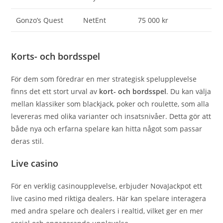
Gonzo’s Quest
NetEnt
75 000 kr
Korts- och bordsspel
För dem som föredrar en mer strategisk spelupplevelse
finns det ett stort urval av
kort- och bordsspel
. Du kan välja
mellan klassiker som blackjack, poker och roulette, som alla
levereras med olika varianter och insatsnivåer. Detta gör att
både nya och erfarna spelare kan hitta något som passar
deras stil.
Live casino
För en verklig casinoupplevelse, erbjuder NovaJackpot ett
live casino med riktiga dealers. Här kan spelare interagera
med andra spelare och dealers i realtid, vilket ger en mer