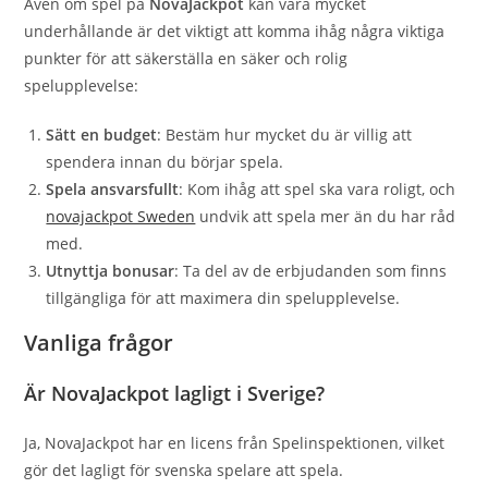
Även om spel på
NovaJackpot
kan vara mycket
underhållande är det viktigt att komma ihåg några viktiga
punkter för att säkerställa en säker och rolig
spelupplevelse:
Sätt en budget
: Bestäm hur mycket du är villig att
spendera innan du börjar spela.
Spela ansvarsfullt
: Kom ihåg att spel ska vara roligt, och
novajackpot Sweden
undvik att spela mer än du har råd
med.
Utnyttja bonusar
: Ta del av de erbjudanden som finns
tillgängliga för att maximera din spelupplevelse.
Vanliga frågor
Är NovaJackpot lagligt i Sverige?
Ja, NovaJackpot har en licens från Spelinspektionen, vilket
gör det lagligt för svenska spelare att spela.