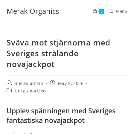
Merak Organics
Menu
0
Sväva mot stjärnorna med
Sveriges strålande
novajackpot
merak-admin
May 8, 2026
Uncategorized
Upplev spänningen med Sveriges
fantastiska novajackpot