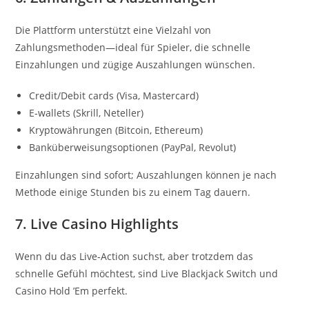
Die Plattform unterstützt eine Vielzahl von
Zahlungsmethoden—ideal für Spieler, die schnelle
Einzahlungen und zügige Auszahlungen wünschen.
Credit/Debit cards (Visa, Mastercard)
E‑wallets (Skrill, Neteller)
Kryptowährungen (Bitcoin, Ethereum)
Banküberweisungsoptionen (PayPal, Revolut)
Einzahlungen sind sofort; Auszahlungen können je nach
Methode einige Stunden bis zu einem Tag dauern.
7. Live Casino Highlights
Wenn du das Live‑Action suchst, aber trotzdem das
schnelle Gefühl möchtest, sind Live Blackjack Switch und
Casino Hold ’Em perfekt.