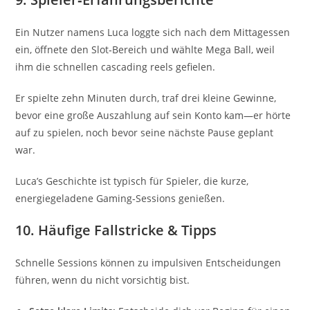
Ein Nutzer namens Luca loggte sich nach dem Mittagessen
ein, öffnete den Slot‑Bereich und wählte Mega Ball, weil
ihm die schnellen cascading reels gefielen.
Er spielte zehn Minuten durch, traf drei kleine Gewinne,
bevor eine große Auszahlung auf sein Konto kam—er hörte
auf zu spielen, noch bevor seine nächste Pause geplant
war.
Luca’s Geschichte ist typisch für Spieler, die kurze,
energiegeladene Gaming‑Sessions genießen.
10. Häufige Fallstricke & Tipps
Schnelle Sessions können zu impulsiven Entscheidungen
führen, wenn du nicht vorsichtig bist.