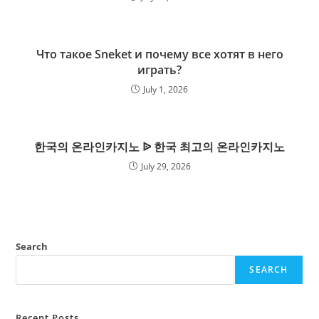
Что такое Sneket и почему все хотят в него
играть?
July 1, 2026
한국의 온라인카지노 ᐉ 한국 최고의 온라인카지노
July 29, 2026
Search
SEARCH
Recent Posts