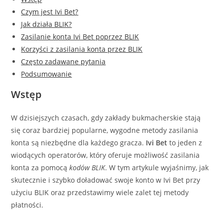
Czym jest Ivi Bet?
Jak działa BLIK?
Zasilanie konta Ivi Bet poprzez BLIK
Korzyści z zasilania konta przez BLIK
Często zadawane pytania
Podsumowanie
Wstęp
W dzisiejszych czasach, gdy zakłady bukmacherskie stają
się coraz bardziej popularne, wygodne metody zasilania
konta są niezbędne dla każdego gracza.
Ivi Bet
to jeden z
wiodących operatorów, który oferuje możliwość zasilania
konta za pomocą
kodów BLIK
. W tym artykule wyjaśnimy, jak
skutecznie i szybko doładować swoje konto w Ivi Bet przy
użyciu BLIK oraz przedstawimy wiele zalet tej metody
płatności.