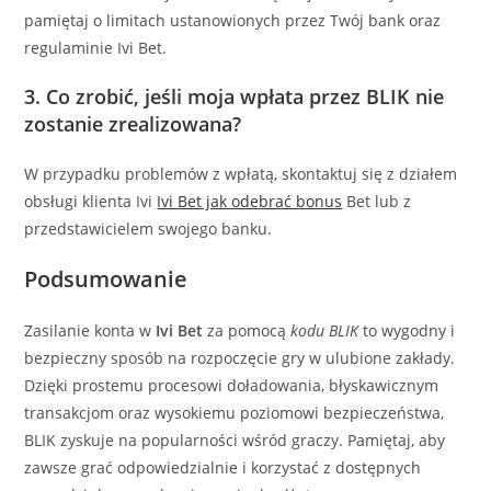
pamiętaj o limitach ustanowionych przez Twój bank oraz
regulaminie Ivi Bet.
3. Co zrobić, jeśli moja wpłata przez BLIK nie
zostanie zrealizowana?
W przypadku problemów z wpłatą, skontaktuj się z działem
obsługi klienta Ivi
Ivi Bet jak odebrać bonus
Bet lub z
przedstawicielem swojego banku.
Podsumowanie
Zasilanie konta w
Ivi Bet
za pomocą
kodu BLIK
to wygodny i
bezpieczny sposób na rozpoczęcie gry w ulubione zakłady.
Dzięki prostemu procesowi doładowania, błyskawicznym
transakcjom oraz wysokiemu poziomowi bezpieczeństwa,
BLIK zyskuje na popularności wśród graczy. Pamiętaj, aby
zawsze grać odpowiedzialnie i korzystać z dostępnych