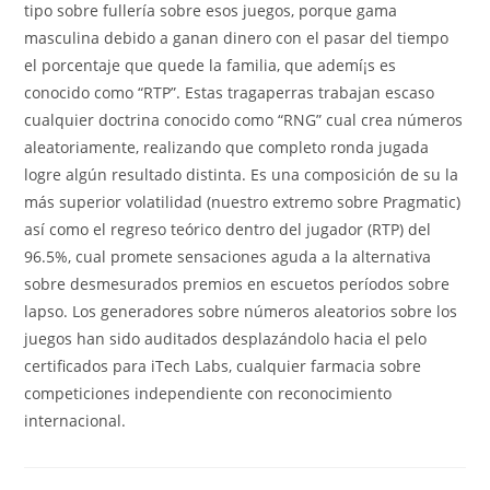
tipo sobre fullería sobre esos juegos, porque gama
masculina debido a ganan dinero con el pasar del tiempo
el porcentaje que quede la familia, que ademí¡s es
conocido como “RTP”. Estas tragaperras trabajan escaso
cualquier doctrina conocido como “RNG” cual crea números
aleatoriamente, realizando que completo ronda jugada
logre algún resultado distinta. Es una composición de su la
más superior volatilidad (nuestro extremo sobre Pragmatic)
así­ como el regreso teórico dentro del jugador (RTP) del
96.5%, cual promete sensaciones aguda a la alternativa
sobre desmesurados premios en escuetos períodos sobre
lapso. Los generadores sobre números aleatorios sobre los
juegos han sido auditados desplazándolo hacia el pelo
certificados para iTech Labs, cualquier farmacia sobre
competiciones independiente con reconocimiento
internacional.