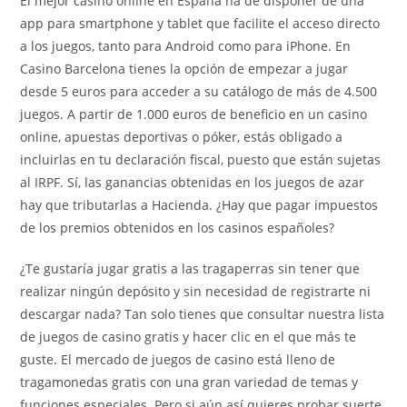
El mejor casino online en España ha de disponer de una
app para smartphone y tablet que facilite el acceso directo
a los juegos, tanto para Android como para iPhone. En
Casino Barcelona tienes la opción de empezar a jugar
desde 5 euros para acceder a su catálogo de más de 4.500
juegos. A partir de 1.000 euros de beneficio en un casino
online, apuestas deportivas o póker, estás obligado a
incluirlas en tu declaración fiscal, puesto que están sujetas
al IRPF. Sí, las ganancias obtenidas en los juegos de azar
hay que tributarlas a Hacienda. ¿Hay que pagar impuestos
de los premios obtenidos en los casinos españoles?
¿Te gustaría jugar gratis a las tragaperras sin tener que
realizar ningún depósito y sin necesidad de registrarte ni
descargar nada? Tan solo tienes que consultar nuestra lista
de juegos de casino gratis y hacer clic en el que más te
guste. El mercado de juegos de casino está lleno de
tragamonedas gratis con una gran variedad de temas y
funciones especiales. Pero si aún así quieres probar suerte,