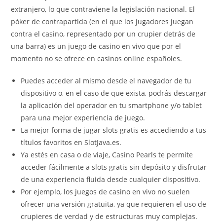
extranjero, lo que contraviene la legislación nacional. El
póker de contrapartida (en el que los jugadores juegan
contra el casino, representado por un crupier detrás de
una barra) es un juego de casino en vivo que por el
momento no se ofrece en casinos online españoles.
Puedes acceder al mismo desde el navegador de tu
dispositivo o, en el caso de que exista, podrás descargar
la aplicación del operador en tu smartphone y/o tablet
para una mejor experiencia de juego.
La mejor forma de jugar slots gratis es accediendo a tus
títulos favoritos en SlotJava.es.
Ya estés en casa o de viaje, Casino Pearls te permite
acceder fácilmente a slots gratis sin depósito y disfrutar
de una experiencia fluida desde cualquier dispositivo.
Por ejemplo, los juegos de casino en vivo no suelen
ofrecer una versión gratuita, ya que requieren el uso de
crupieres de verdad y de estructuras muy complejas.