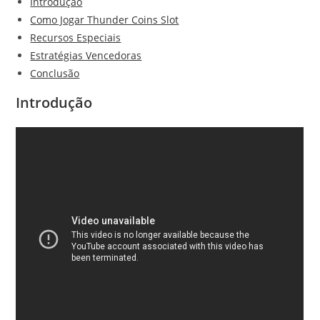
Introdução
Como Jogar Thunder Coins Slot
Recursos Especiais
Estratégias Vencedoras
Conclusão
Introdução