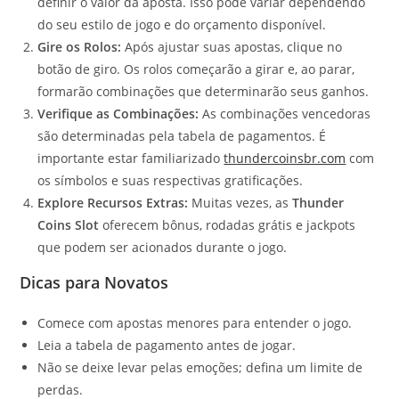
definir o valor da aposta. Isso pode variar dependendo
do seu estilo de jogo e do orçamento disponível.
Gire os Rolos:
Após ajustar suas apostas, clique no
botão de giro. Os rolos começarão a girar e, ao parar,
formarão combinações que determinarão seus ganhos.
Verifique as Combinações:
As combinações vencedoras
são determinadas pela tabela de pagamentos. É
importante estar familiarizado
thundercoinsbr.com
com
os símbolos e suas respectivas gratificações.
Explore Recursos Extras:
Muitas vezes, as
Thunder
Coins Slot
oferecem bônus, rodadas grátis e jackpots
que podem ser acionados durante o jogo.
Dicas para Novatos
Comece com apostas menores para entender o jogo.
Leia a tabela de pagamento antes de jogar.
Não se deixe levar pelas emoções; defina um limite de
perdas.