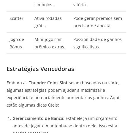
símbolos.
vitória.
Scatter
Ativa rodadas
Pode gerar prêmios sem
grátis.
precisar de aposta.
Jogo de
Mini-jogo com
Possibilidade de ganhos
Bônus
prêmios extras.
significativos.
Estratégias Vencedoras
Embora as
Thunder Coins Slot
sejam baseadas na sorte,
algumas estratégias podem ajudar a maximizar a
experiência e potencialmente aumentar os ganhos. Aqui
estão algumas dicas úteis:
Gerenciamento de Banca:
Estabeleça um orçamento
antes de jogar e mantenha-se dentro dele. Isso evita