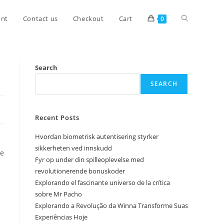
unt
Contact us
Checkout
Cart
0
s
Search
SEARCH
Recent Posts
Hvordan biometrisk autentisering styrker
sikkerheten ved innskudd
de
Fyr op under din spilleoplevelse med
revolutionerende bonuskoder
Explorando el fascinante universo de la crítica
sobre Mr Pacho
Explorando a Revolução da Winna Transforme Suas
Experiências Hoje