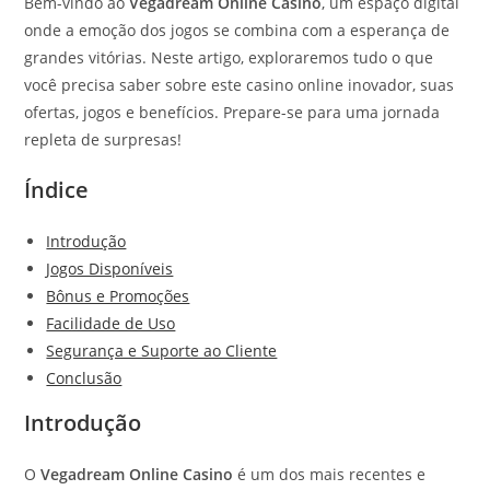
Bem-vindo ao
Vegadream Online Casino
, um espaço digital
onde a emoção dos jogos se combina com a esperança de
grandes vitórias. Neste artigo, exploraremos tudo o que
você precisa saber sobre este casino online inovador, suas
ofertas, jogos e benefícios. Prepare-se para uma jornada
repleta de surpresas!
Índice
Introdução
Jogos Disponíveis
Bônus e Promoções
Facilidade de Uso
Segurança e Suporte ao Cliente
Conclusão
Introdução
O
Vegadream Online Casino
é um dos mais recentes e