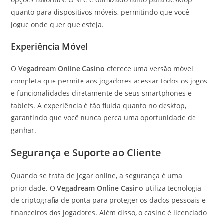
quanto para dispositivos móveis, permitindo que você
jogue onde quer que esteja.
Experiência Móvel
O
Vegadream Online Casino
oferece uma versão móvel
completa que permite aos jogadores acessar todos os jogos
e funcionalidades diretamente de seus smartphones e
tablets. A experiência é tão fluida quanto no desktop,
garantindo que você nunca perca uma oportunidade de
ganhar.
Segurança e Suporte ao Cliente
Quando se trata de jogar online, a segurança é uma
prioridade. O
Vegadream Online Casino
utiliza tecnologia
de criptografia de ponta para proteger os dados pessoais e
financeiros dos jogadores. Além disso, o casino é licenciado