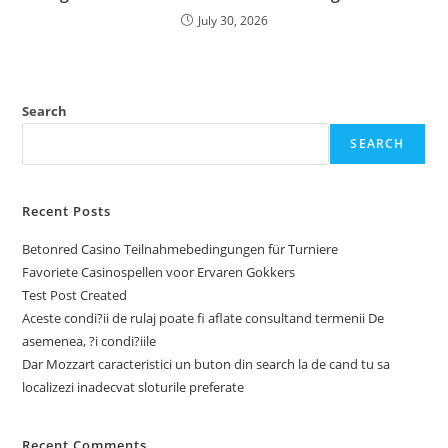
July 30, 2026
Search
SEARCH
Recent Posts
Betonred Casino Teilnahmebedingungen für Turniere
Favoriete Casinospellen voor Ervaren Gokkers
Test Post Created
Aceste condi?ii de rulaj poate fi aflate consultand termenii De
asemenea, ?i condi?iile
Dar Mozzart caracteristici un buton din search la de cand tu sa
localizezi inadecvat sloturile preferate
Recent Comments