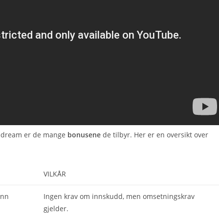
egadream er de mange
bonusene
de tilbyr. Her er en oversikt over
VILKÅR
inn
Ingen krav om innskudd, men omsetningskrav
gjelder.