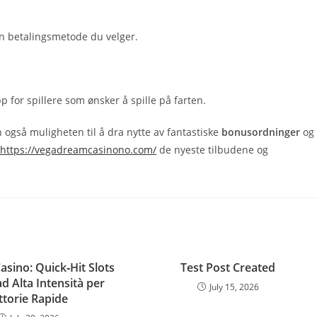
en betalingsmetode du velger.
 for spillere som ønsker å spille på farten.
også muligheten til å dra nytte av fantastiske
bonusordninger
og
https://vegadreamcasinono.com/
de nyeste tilbudene og
asino: Quick‑Hit Slots
Test Post Created
d Alta Intensità per
July 15, 2026
ttorie Rapide