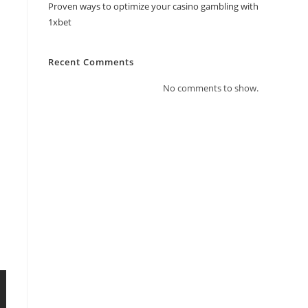
Proven ways to optimize your casino gambling with
1xbet
Recent Comments
No comments to show.