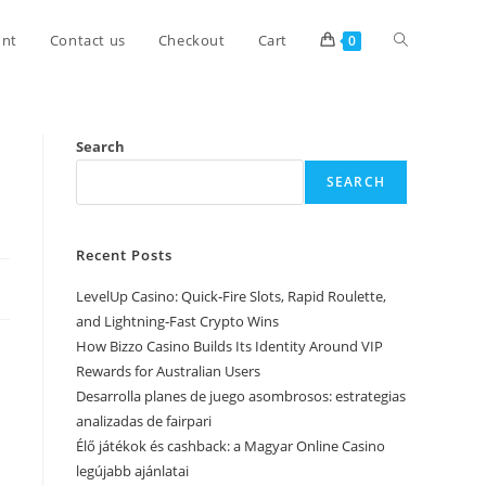
unt
Contact us
Checkout
Cart
0
Search
SEARCH
Recent Posts
LevelUp Casino: Quick‑Fire Slots, Rapid Roulette,
and Lightning‑Fast Crypto Wins
How Bizzo Casino Builds Its Identity Around VIP
Rewards for Australian Users
Desarrolla planes de juego asombrosos: estrategias
analizadas de fairpari
Élő játékok és cashback: a Magyar Online Casino
legújabb ajánlatai