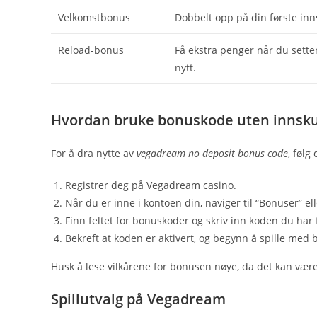
Velkomstbonus
Dobbelt opp på din første in
Reload-bonus
Få ekstra penger når du sette
nytt.
Hvordan bruke bonuskode uten innsk
For å dra nytte av
vegadream no deposit bonus code
, følg
Registrer deg på Vegadream casino.
Når du er inne i kontoen din, naviger til “Bonuser” e
Finn feltet for bonuskoder og skriv inn koden du har f
Bekreft at koden er aktivert, og begynn å spille me
Husk å lese vilkårene for bonusen nøye, da det kan være
Spillutvalg på Vegadream