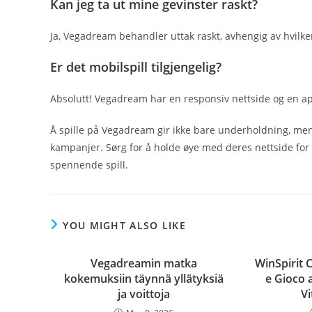
Kan jeg ta ut mine gevinster raskt?
Ja, Vegadream behandler uttak raskt, avhengig av hvilk
Er det mobilspill tilgjengelig?
Absolutt! Vegadream har en responsiv nettside og en app
Å spille på Vegadream gir ikke bare underholdning, men 
kampanjer. Sørg for å holde øye med deres nettside for
spennende spill.
YOU MIGHT ALSO LIKE
Vegadreamin matka
WinSpirit C
kokemuksiin täynnä yllätyksiä
e Gioco a
ja voittoja
Vi