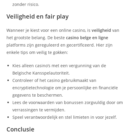
zonder risico.
Veiligheid en fair play
Wanneer je kiest voor een online casino, is
veiligheid
van
het grootste belang. De beste
casino belge en ligne
platforms zijn gereguleerd en gecertificeerd. Hier zijn
enkele tips om veilig te gokken:
Kies alleen casino’s met een vergunning van de
Belgische Kansspelautoriteit.
Controleer of het casino gebruikmaakt van
encryptietechnologie om je persoonlijke en financiële
gegevens te beschermen.
Lees de voorwaarden van bonussen zorgvuldig door om
verrassingen te vermijden.
Speel verantwoordelijk en stel limieten in voor jezelf.
Conclusie