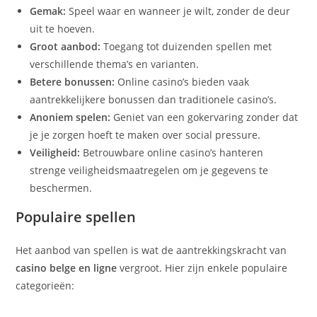
Gemak:
Speel waar en wanneer je wilt, zonder de deur
uit te hoeven.
Groot aanbod:
Toegang tot duizenden spellen met
verschillende thema’s en varianten.
Betere bonussen:
Online casino’s bieden vaak
aantrekkelijkere bonussen dan traditionele casino’s.
Anoniem spelen:
Geniet van een gokervaring zonder dat
je je zorgen hoeft te maken over social pressure.
Veiligheid:
Betrouwbare online casino’s hanteren
strenge veiligheidsmaatregelen om je gegevens te
beschermen.
Populaire spellen
Het aanbod van spellen is wat de aantrekkingskracht van
casino belge en ligne
vergroot. Hier zijn enkele populaire
categorieën: