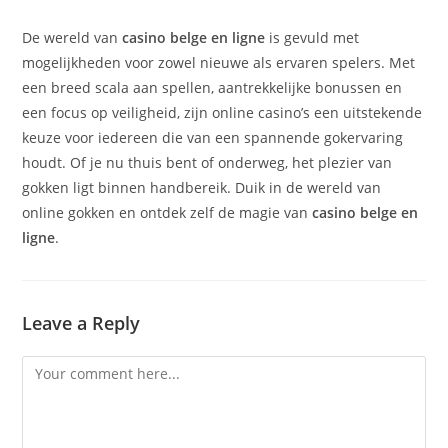
De wereld van
casino belge en ligne
is gevuld met
mogelijkheden voor zowel nieuwe als ervaren spelers. Met
een breed scala aan spellen, aantrekkelijke bonussen en
een focus op veiligheid, zijn online casino’s een uitstekende
keuze voor iedereen die van een spannende gokervaring
houdt. Of je nu thuis bent of onderweg, het plezier van
gokken ligt binnen handbereik. Duik in de wereld van
online gokken en ontdek zelf de magie van
casino belge en
ligne
.
Leave a Reply