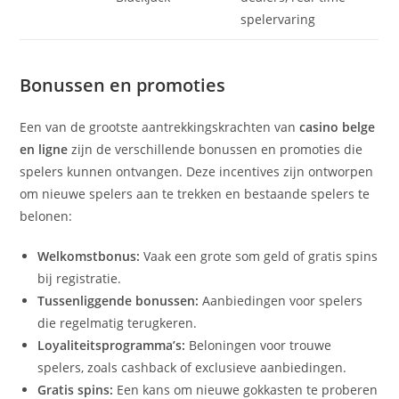
spelervaring
Bonussen en promoties
Een van de grootste aantrekkingskrachten van
casino belge
en ligne
zijn de verschillende bonussen en promoties die
spelers kunnen ontvangen. Deze incentives zijn ontworpen
om nieuwe spelers aan te trekken en bestaande spelers te
belonen:
Welkomstbonus:
Vaak een grote som geld of gratis spins
bij registratie.
Tussenliggende bonussen:
Aanbiedingen voor spelers
die regelmatig terugkeren.
Loyaliteitsprogramma’s:
Beloningen voor trouwe
spelers, zoals cashback of exclusieve aanbiedingen.
Gratis spins:
Een kans om nieuwe gokkasten te proberen