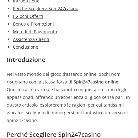
Introduzione
Perché Scegliere Spin247casino
I Giochi Offerti
Bonus e Promozioni
Metodi di Pagamento
Assistenza Clienti
Conclusione
Introduzione
Nel vasto mondo del gioco d’azzardo online, pochi nomi
risuonano con la stessa forza di
Spin247casino online
.
Questo casino virtuale ha saputo conquistare i cuori degli
appassionati, offrendo un’esperienza di gioco senza pari. In
questo articolo, esploreremo le ragioni per cui tantissimi
giocatori scelgono di immergersi nel fantastico universo di
Spin247casino.
Perché Scegliere Spin247casino