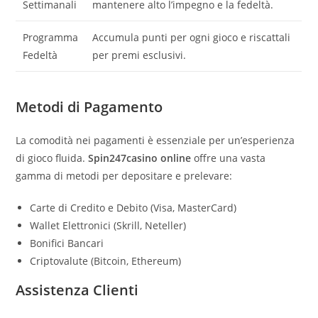
Settimanali
mantenere alto l’impegno e la fedeltà.
Programma
Accumula punti per ogni gioco e riscattali
Fedeltà
per premi esclusivi.
Metodi di Pagamento
La comodità nei pagamenti è essenziale per un’esperienza
di gioco fluida.
Spin247casino online
offre una vasta
gamma di metodi per depositare e prelevare:
Carte di Credito e Debito (Visa, MasterCard)
Wallet Elettronici (Skrill, Neteller)
Bonifici Bancari
Criptovalute (Bitcoin, Ethereum)
Assistenza Clienti