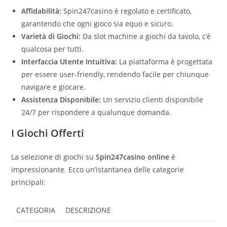
Affidabilità:
Spin247casino è regolato e certificato,
garantendo che ogni gioco sia equo e sicuro.
Varietà di Giochi:
Da slot machine a giochi da tavolo, c’è
qualcosa per tutti.
Interfaccia Utente Intuitiva:
La piattaforma è progettata
per essere user-friendly, rendendo facile per chiunque
navigare e giocare.
Assistenza Disponibile:
Un servizio clienti disponibile
24/7 per rispondere a qualunque domanda.
I Giochi Offerti
La selezione di giochi su
Spin247casino online
è
impressionante. Ecco un’istantanea delle categorie
principali:
CATEGORIA
DESCRIZIONE