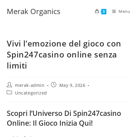
Merak Organics
Menu
0
Vivi l’emozione del gioco con
Spin247casino online senza
limiti
merak-admin
May 9, 2026
Uncategorized
Scopri l’Universo Di Spin247casino
Online: Il Gioco Inizia Qui!