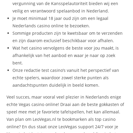
vergunning van de Kansspelautoriteit bieden wij een
veilig en verantwoord spelaanbod in Nederland.
Je moet minimaal 18 jaar oud zijn om een legaal
Nederlands casino online te bezoeken.
Sommige producten zijn te kwetsbaar om te verzenden
en zijn daarom exclusief beschikbaar voor afhalen.
Wat het casino vervolgens de beste voor jou maakt, is
afhankelijk van het aanbod en waar je naar op zoek
bent.
Onze redactie test casino’s vanuit het perspectief van
echte spelers, waardoor zowel sterke punten als
aandachtspunten duidelijk in beeld komen.
Veel succes, maar vooral veel plezier in Nederlands enige
echte Vegas casino online! Draai aan de beste gokkasten of
speel mee met je favoriete tafelspellen, het kan allemaal.
Van plan om LeoVegas.nl te bookmarken als top casino
online? En dus staat onze LeoVegas support 24/7 voor je