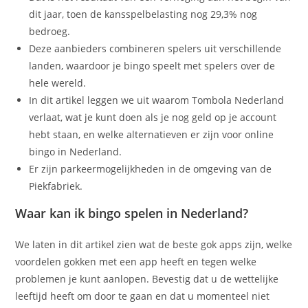
dit jaar, toen de kansspelbelasting nog 29,3% nog
bedroeg.
Deze aanbieders combineren spelers uit verschillende
landen, waardoor je bingo speelt met spelers over de
hele wereld.
In dit artikel leggen we uit waarom Tombola Nederland
verlaat, wat je kunt doen als je nog geld op je account
hebt staan, en welke alternatieven er zijn voor online
bingo in Nederland.
Er zijn parkeermogelijkheden in de omgeving van de
Piekfabriek.
Waar kan ik bingo spelen in Nederland?
We laten in dit artikel zien wat de beste gok apps zijn, welke
voordelen gokken met een app heeft en tegen welke
problemen je kunt aanlopen. Bevestig dat u de wettelijke
leeftijd heeft om door te gaan en dat u momenteel niet