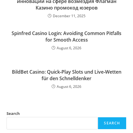
инновации на сфере возмездия Флагман
Казино промокод юзеров
December 11, 2025
Spinfred Casino Login: Avoiding Common Pitfalls
for Smooth Access
August 6, 2026
BildBet Casino: Quick‑Play Slots und Live‑Wetten
für den Schnelldenker
August 6, 2026
Search
SEARCH