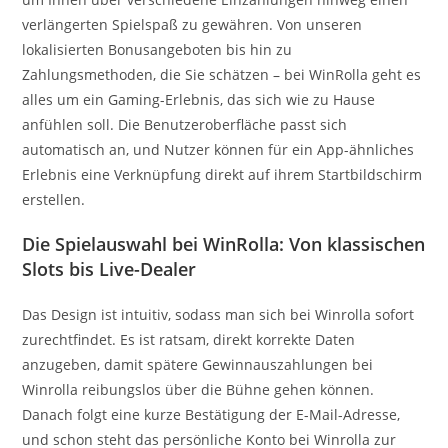
verlängerten Spielspaß zu gewähren. Von unseren
lokalisierten Bonusangeboten bis hin zu
Zahlungsmethoden, die Sie schätzen – bei WinRolla geht es
alles um ein Gaming-Erlebnis, das sich wie zu Hause
anfühlen soll. Die Benutzeroberfläche passt sich
automatisch an, und Nutzer können für ein App-ähnliches
Erlebnis eine Verknüpfung direkt auf ihrem Startbildschirm
erstellen.
Die Spielauswahl bei WinRolla: Von klassischen
Slots bis Live-Dealer
Das Design ist intuitiv, sodass man sich bei Winrolla sofort
zurechtfindet. Es ist ratsam, direkt korrekte Daten
anzugeben, damit spätere Gewinnauszahlungen bei
Winrolla reibungslos über die Bühne gehen können.
Danach folgt eine kurze Bestätigung der E-Mail-Adresse,
und schon steht das persönliche Konto bei Winrolla zur