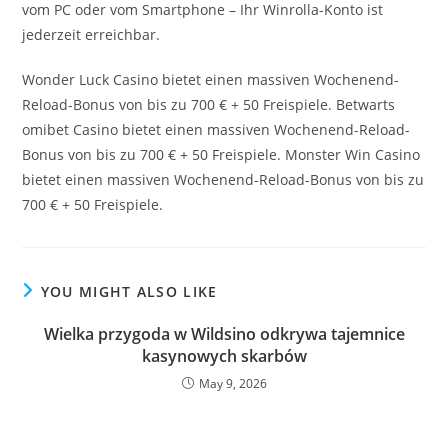
vom PC oder vom Smartphone – Ihr Winrolla-Konto ist
jederzeit erreichbar.
Wonder Luck Casino bietet einen massiven Wochenend-
Reload-Bonus von bis zu 700 € + 50 Freispiele. Betwarts
omibet Casino bietet einen massiven Wochenend-Reload-
Bonus von bis zu 700 € + 50 Freispiele. Monster Win Casino
bietet einen massiven Wochenend-Reload-Bonus von bis zu
700 € + 50 Freispiele.
YOU MIGHT ALSO LIKE
Wielka przygoda w Wildsino odkrywa tajemnice
kasynowych skarbów
May 9, 2026