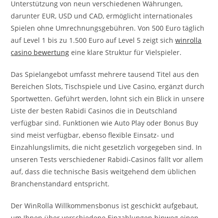
Unterstützung von neun verschiedenen Währungen,
darunter EUR, USD und CAD, ermöglicht internationales
Spielen ohne Umrechnungsgebühren. Von 500 Euro täglich
auf Level 1 bis zu 1.500 Euro auf Level 5 zeigt sich
winrolla
casino bewertung
eine klare Struktur für Vielspieler.
Das Spielangebot umfasst mehrere tausend Titel aus den
Bereichen Slots, Tischspiele und Live Casino, ergänzt durch
Sportwetten. Geführt werden, lohnt sich ein Blick in unsere
Liste der besten Rabidi Casinos die in Deutschland
verfügbar sind. Funktionen wie Auto Play oder Bonus Buy
sind meist verfügbar, ebenso flexible Einsatz- und
Einzahlungslimits, die nicht gesetzlich vorgegeben sind. In
unseren Tests verschiedener Rabidi-Casinos fällt vor allem
auf, dass die technische Basis weitgehend dem üblichen
Branchenstandard entspricht.
Der WinRolla Willkommensbonus ist geschickt aufgebaut,
um Ihnen über verschiedene Einzahlungen hinweg einen