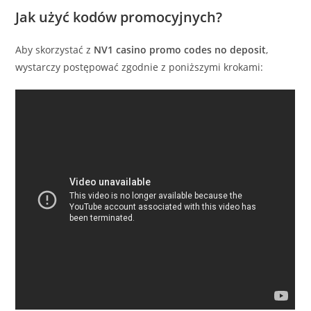
Jak użyć kodów promocyjnych?
Aby skorzystać z
NV1 casino promo codes no deposit
,
wystarczy postępować zgodnie z poniższymi krokami: