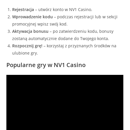
Rejestracja
– utwórz konto w NV1 Casino.
Wprowadzenie kodu
– podczas rejestracji lub w sekcji
promocyjnej wpisz swój kod.
Aktywacja bonusu
– po zatwierdzeniu kodu, bonusy
zostaną automatycznie dodane do Twojego konta.
Rozpocznij grę!
– korzystaj z przyznanych środków na
ulubione gry.
Popularne gry w NV1 Casino