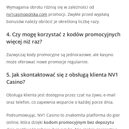
Wymagania obrotu różnią się w zależności od
nv1casinopolska.com
promocji. Zwykle przed wypłatą
bonusów należy obrócić je określoną liczbę razy.
4. Czy mogę korzystać z kodów promocyjnych
więcej niż raz?
Zazwyczaj kody promocyjne są jednorazowe, ale kasyno
może oferować nowe promocje regularnie.
5. Jak skontaktować się z obsługą klienta NV1
Casino?
Obsługa klienta jest dostępna przez czat na żywo, e-mail
oraz telefon, co zapewnia wsparcie o każdej porze dnia.
Podsumowując, NV1 Casino to znakomita platforma do gier
online, która dzięki
kodom promocyjnym bez depozytu