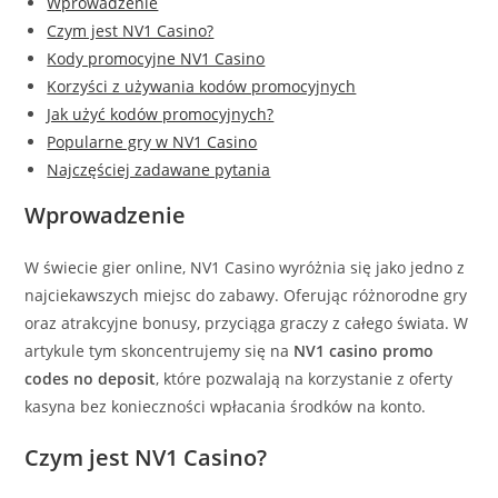
Wprowadzenie
Czym jest NV1 Casino?
Kody promocyjne NV1 Casino
Korzyści z używania kodów promocyjnych
Jak użyć kodów promocyjnych?
Popularne gry w NV1 Casino
Najczęściej zadawane pytania
Wprowadzenie
W świecie gier online, NV1 Casino wyróżnia się jako jedno z
najciekawszych miejsc do zabawy. Oferując różnorodne gry
oraz atrakcyjne bonusy, przyciąga graczy z całego świata. W
artykule tym skoncentrujemy się na
NV1 casino promo
codes no deposit
, które pozwalają na korzystanie z oferty
kasyna bez konieczności wpłacania środków na konto.
Czym jest NV1 Casino?