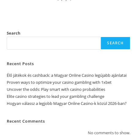
Search
SEARCH
Recent Posts
Élő játékok és cashback: a Magyar Online Casino legújabb ajánlatai
Proven ways to optimize your casino gambling with 1xbet
Uncover the odds: Play smart with casino probabilities
Elite casino strategies to lead your gambling challenge
Hogyan válassz a legjobb Magyar Online Casino-k közül 2026-ban?
Recent Comments
No comments to show.