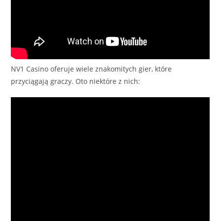
NV1 Casino oferuje wiele znakomitych gier, które
przyciągają graczy. Oto niektóre z nich: