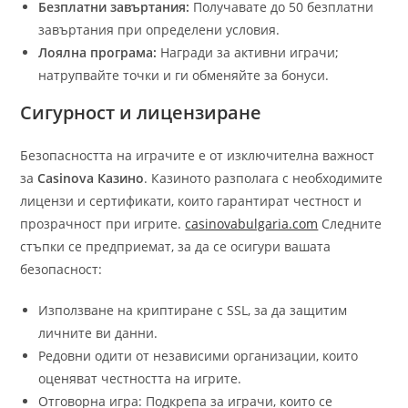
Безплатни завъртания:
Получавате до 50 безплатни
завъртания при определени условия.
Лоялна програма:
Награди за активни играчи;
натрупвайте точки и ги обменяйте за бонуси.
Сигурност и лицензиране
Безопасността на играчите е от изключителна важност
за
Casinova Казино
. Казиното разполага с необходимите
лицензи и сертификати, които гарантират честност и
прозрачност при игрите.
casinovabulgaria.com
Следните
стъпки се предприемат, за да се осигури вашата
безопасност:
Използване на криптиране с SSL, за да защитим
личните ви данни.
Редовни одити от независими организации, които
оценяват честността на игрите.
Отговорна игра: Подкрепа за играчи, които се