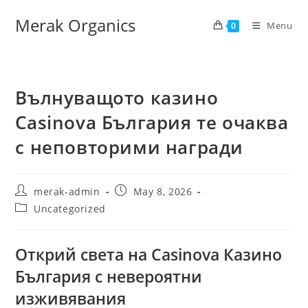
Merak Organics
Menu
0
Вълнуващото казино
Casinova България те очаква
с неповторими награди
merak-admin
May 8, 2026
Uncategorized
Открий света на Casinova Казино
България с невероятни
изживявания