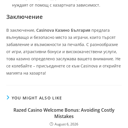
нуждаят от помощ с хазартната зависимост.
Заключение
В заключение,
Casinova Казино България
предлага
вълнуващо и безопасно място за играчи, които търсят
забавление и възможности за печалба. С разнообразие
от игри, атрактивни бонуси и висококачествени услуги,
това казино определено заслужава вашето внимание. Не
се колебайте – присъединете се към Casinova и открийте
магията на хазарта!
YOU MIGHT ALSO LIKE
Razed Casino Welcome Bonus: Avoiding Costly
Mistakes
August 6, 2026