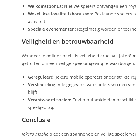
Welkomstbonus:
Nieuwe spelers ontvangen een royale
Wekelijkse loyaliteitsbonussen:
Bestaande spelers pr
activiteit.
Speciale evenementen:
Regelmatig worden er toernoo
Veiligheid en betrouwbaarheid
Wanneer je online speelt, is veiligheid cruciaal. Joker8
getroffen om een veilige speelomgeving te waarborgen:
Gereguleerd:
Joker8 mobile opereert onder strikte reg
Versleuteling:
Alle gegevens van spelers worden vers
blijft.
Verantwoord spelen:
Er zijn hulpmiddelen beschikba
speelgedrag.
Conclusie
Joker8 mobile
biedt een spannende en veilige speelervar