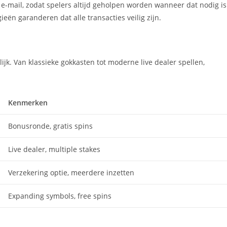
e-mail, zodat spelers altijd geholpen worden wanneer dat nodig is
ën garanderen dat alle transacties veilig zijn.
lijk. Van klassieke gokkasten tot moderne live dealer spellen,
Kenmerken
Bonusronde, gratis spins
Live dealer, multiple stakes
Verzekering optie, meerdere inzetten
Expanding symbols, free spins