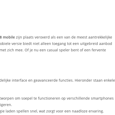
r8 mobile
zijn plaats veroverd als een van de meest aantrekkelijke
biele versie biedt niet alleen toegang tot een uitgebreid aanbod
met zich mee. Of je nu een casual speler bent of een fervente
delijke interface en geavanceerde functies. Hieronder staan enkele
ntworpen om soepel te functioneren op verschillende smartphones
igeren.
ie laden spellen snel, wat zorgt voor een naadloze ervaring.